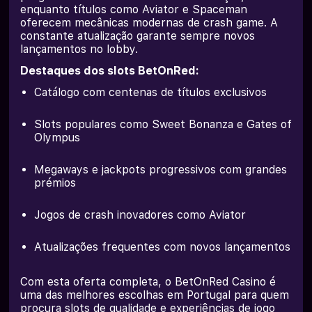
enquanto títulos como Aviator e Spaceman
oferecem mecânicas modernas de crash game. A
constante atualização garante sempre novos
lançamentos no lobby.
Destaques dos slots BetOnRed:
Catálogo com centenas de títulos exclusivos
Slots populares como Sweet Bonanza e Gates of
Olympus
Megaways e jackpots progressivos com grandes
prémios
Jogos de crash inovadores como Aviator
Atualizações frequentes com novos lançamentos
Com esta oferta completa, o BetOnRed Casino é
uma das melhores escolhas em Portugal para quem
procura slots de qualidade e experiências de jogo