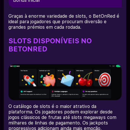
Bónus inicial
Graças à enorme variedade de slots, o BetOnRed é
ideal para jogadores que procuram diversão e
grandes prémios em cada rodada.
SLOTS DISPONÍVEIS NO
BETONRED
O catálogo de slots é o maior atrativo da
plataforma. Os jogadores podem explorar desde
jogos clássicos de frutas até slots megaways com
milhares de linhas de pagamento. Os jackpots
progressivos adicionam ainda mais emoção,