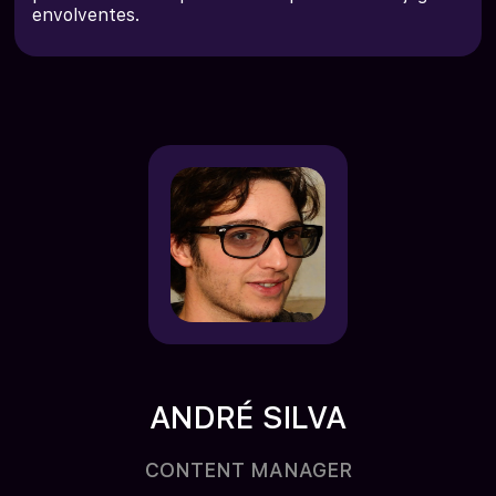
envolventes.
ANDRÉ SILVA
CONTENT MANAGER